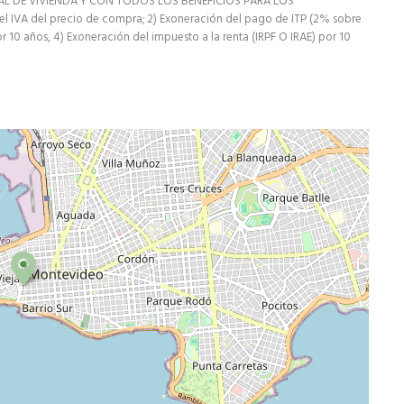
AL DE VIVIENDA Y CON TODOS LOS BENEFICIOS PARA LOS
VA del precio de compra; 2) Exoneración del pago de ITP (2% sobre
r 10 años, 4) Exoneración del impuesto a la renta (IRPF O IRAE) por 10