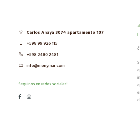
Carlos Anaya 3074 apartamento 107
+598 99 926 115
¿
+598 2480 2481
S
info@monymar.com
a
i
Seguinos en redes sociales!
a
e
d