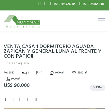
+598 99 926 115
+598 2480 2481
VENTA CASA 1 DORMITORIO AGUADA
ZAPICÁN Y GENERAL LUNA AL FRENTE Y
CON PATIO!!
Casa en Aguada
Ref: 6080
1
1
60,00 m²
65,00 m²
60,00 m²
U$S 90.000
VENTA