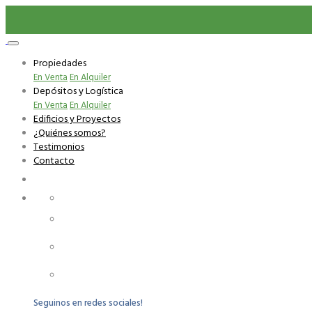
Propiedades
En Venta
En Alquiler
Depósitos y Logística
En Venta
En Alquiler
Edificios y Proyectos
¿Quiénes somos?
Testimonios
Contacto
Carlos Anaya 3074 apartamento 107
+598 99 926 115
+598 2480 2481
Seguinos en redes sociales!