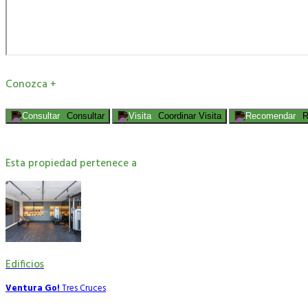
Conozca +
Consultar
Coordinar Visita
R
Esta propiedad pertenece a
Edificios
Ventura Go!
Tres Cruces