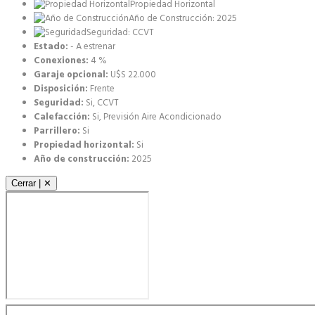
Propiedad Horizontal
Año de Construcción: 2025
Seguridad: CCVT
Estado:
- A estrenar
Conexiones:
4 %
Garaje opcional:
U$S 22.000
Disposición:
Frente
Seguridad:
Si, CCVT
Calefacción:
Si, Previsión Aire Acondicionado
Parrillero:
Si
Propiedad horizontal:
Si
Año de construcción:
2025
Cerrar | ✕